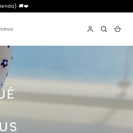
ienda) 🚚❤️
tanos
L
UÉ
TUS