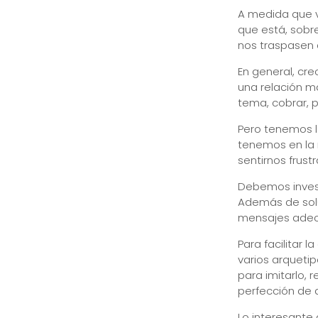
A medida que v
que está, sobr
nos traspasen
En general, cr
una relación m
tema, cobrar, 
Pero tenemos l
tenemos en la 
sentirnos frust
Debemos invest
Además de solu
mensajes adec
Para facilitar 
varios arquetip
para imitarlo, 
perfección de a
Lo interesante 