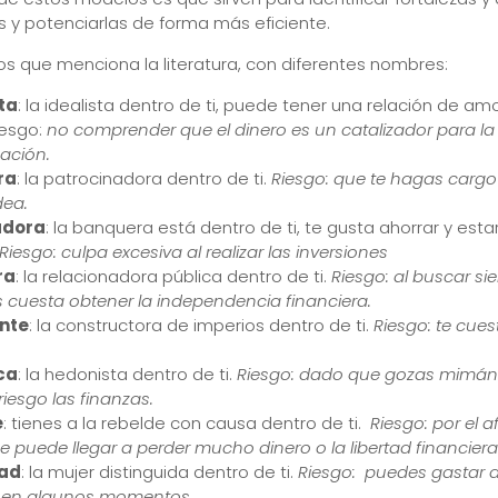
s y potenciarlas de forma más eficiente.
os que menciona la literatura, con diferentes nombres:
ta
: la idealista dentro de ti, puede tener una relación de am
iesgo:
no comprender que el dinero es un catalizador para la
ación.
ra
: la patrocinadora dentro de ti.
Riesgo: que te hagas cargo
dea.
dora
: la banquera está dentro de ti, te gusta ahorrar y esta
Riesgo: culpa excesiva al realizar las inversiones
ra
: la relacionadora pública dentro de ti.
Riesgo: al buscar si
s cuesta obtener la independencia financiera.
nte
: la constructora de imperios dentro de ti.
Riesgo: te cuest
ca
: la hedonista dentro de ti.
Riesgo: dado que gozas mimá
iesgo las finanzas.
e
: tienes a la rebelde con causa dentro de ti.
Riesgo: por el 
e puede llegar a perder mucho dinero o la libertad financiera
dad
: la mujer distinguida dentro de ti.
Riesgo: puedes gastar 
a en algunos momentos.