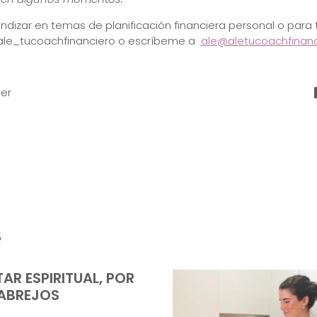
undizar en temas de planificación financiera personal o para
le_tucoachfinanciero o escríbeme a
ale@aletucoachfinanci
er
s
TAR ESPIRITUAL, POR
CABREJOS