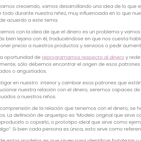
amos creciendo, vamos desarrollando una idea de lo que es 
e todo durante nuestra niñez, muy influenciada en lo que nu
 de acuerdo a este tema.
ecemos con la idea de que el dinero es un problema y vamo
ás bien lejana con él, traduciéndose en que nos cuesta habl
poner precio a nuestros productos y servicios o pedir aumen
a oportunidad de
reprogramarnos respecto al dinero
y redef
mente, sólo debemos encontrar el origen de esos patrones 
rados o angustiados.
igar en nuestro interior y cambiar esos patrones que están
cionar nuestra relación con el dinero, seremos capaces de t
uados a nuestros niños.
la comprensión de la relación que tenemos con el dinero, se h
os. La definición de arquetipo es “Modelo original que sirve
reproducirlo o copiarlo, o prototipo ideal que sirve como eje
lgo”. Si bien cada persona es única, esto sirve como referen
de estos modelos es que sirven para identificar fortalezas y