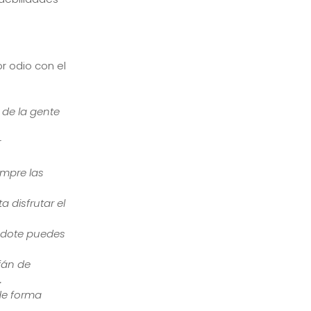
or odio con el
 de la gente
r
empre las
a disfrutar el
ndote puedes
afán de
.
de forma