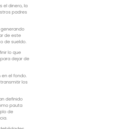
el dinero, la
estros padres
s generando
ar de este
to de sueldo.
inir lo que
para dejar de
 en el fondo.
ransmitir los
an definido
 como pauta
mplo de
cia.
 debilidades