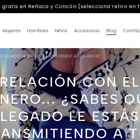
gratis en Reñaca y Concón (selecciona retiro en t
Mujeres
Hombres
Niños
Accesorios
Blog
Contác
UÉ LEGADO LE ESTÁS TRANSMITIENDO A TUS HIJOS?
RELACIÓN CON E
INERO... ¿SABES Q
LEGADO LE ESTÁS
ANSMITIENDO A 