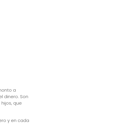
monto a
l dinero. Son
hijos, que
ero y en cada