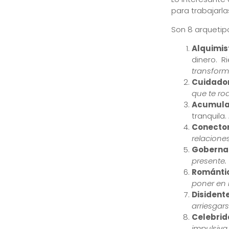
para trabajarla
Son 8 arquetip
Alquimis
dinero. R
transform
Cuidado
que te ro
Acumula
tranquila.
Conecto
relacione
Goberna
presente.
Románti
poner en r
Disident
arriesgars
Celebri
impulsiv