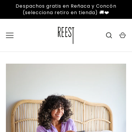
Ir
Despachos gratis en Reñaca y Concón
al
(selecciona retiro en tienda) 🚚❤️
contenido