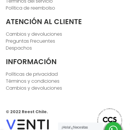
Términos del servicio
Política de reembolso
ATENCIÓN AL CLIENTE
Cambios y devoluciones
Preguntas Frecuentes
Despachos
INFORMACIÓN
Políticas de privacidad
Términos y condiciones
Cambios y devoluciones
© 2022 Reest Chile.
¡Hola! ¿Necesitas
¡Hola! ¿Necesitas
¡Hola! ¿Necesitas
¡Hola! ¿Necesitas
¡Hola! ¿Necesitas
¡Hola! ¿Necesitas
¡Hola! ¿Necesitas
¡Hola! ¿Necesitas
¡Hola! ¿Necesitas
¡Hola! ¿Necesitas
¡Hola! ¿Necesitas