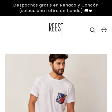
Ir
Despachos gratis en Reñaca y Concón
al
(selecciona retiro en tienda) 🚚❤️
contenido